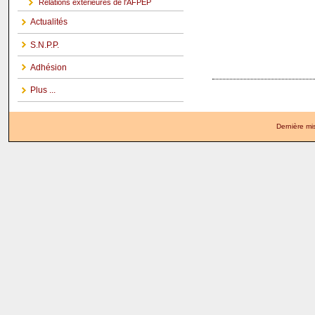
Relations extérieures de l'AFPEP
Actualités
S.N.P.P.
Adhésion
Plus ...
Dernière mi