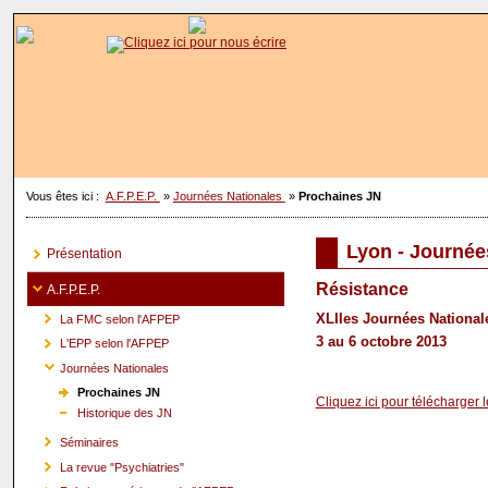
Vous êtes ici :
A.F.P.E.P.
»
Journées Nationales
»
Prochaines JN
Lyon - Journée
Présentation
Résistance
A.F.P.E.P.
XLIIes Journées Nationale
La FMC selon l'AFPEP
3 au 6 octobre 2013
L'EPP selon l'AFPEP
Journées Nationales
Prochaines JN
Cliquez ici pour télécharger
Historique des JN
Séminaires
La revue "Psychiatries"