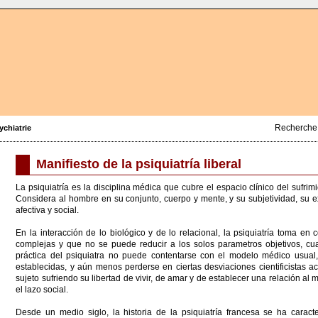
Recherche
ychiatrie
Manifiesto de la psiquiatría liberal
La psiquiatría es la disciplina médica que cubre el espacio clínico del sufri
Considera al hombre en su conjunto, cuerpo y mente, y su subjetividad, su exp
afectiva y social.
En la interacción de lo biológico y de lo relacional, la psiquiatría toma e
complejas y que no se puede reducir a los solos parametros objetivos, cuan
práctica del psiquiatra no puede contentarse con el modelo médico usua
establecidas, y aún menos perderse en ciertas desviaciones cientificistas actu
sujeto sufriendo su libertad de vivir, de amar y de establecer una relación al 
el lazo social.
Desde un medio siglo, la historia de la psiquiatría francesa se ha caract