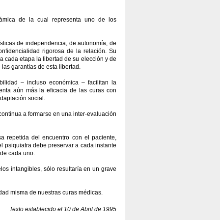
dinámica de la cual representa uno de los
erísticas de independencia, de autonomía, de
onfidencialidad rigorosa de la relación. Su
 cada etapa la libertad de su elección y de
as garantías de esta libertad.
bilidad – incluso económica – facilitan la
nta aún más la eficacia de las curas con
daptación social.
y continua a formarse en una inter-evaluación
sa repetida del encuentro con el paciente,
l psiquiatra debe preservar a cada instante
 de cada uno.
os intangibles, sólo resultaría en un grave
lidad misma de nuestras curas médicas.
Texto establecido el 10 de Abril de 1995