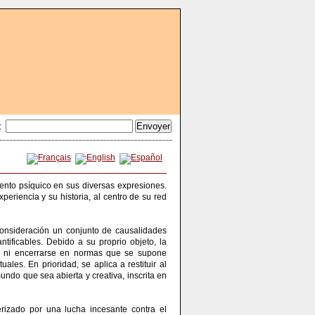
:
miento psíquico en sus diversas expresiones.
eriencia y su historia, al centro de su red
n consideración un conjunto de causalidades
tificables. Debido a su proprio objeto, la
l, ni encerrarse en normas que se supone
ales. En prioridad, se aplica a restituir al
mundo que sea abierta y creativa, inscrita en
erizado por una lucha incesante contra el