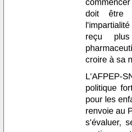
commencer 
doit être
l'impartialit
reçu plu
pharmaceut
croire à sa n
L'AFPEP‐SN
politique fo
pour les enf
renvoie au 
s'évaluer, s