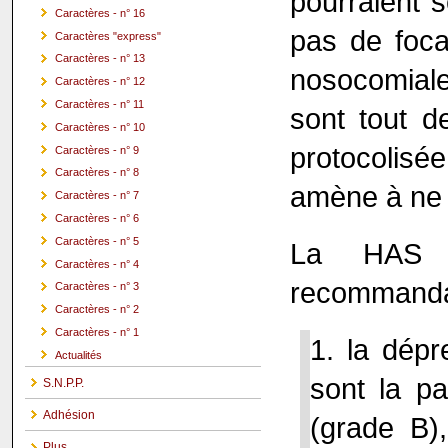
pourraient s
Caractères - n° 16
pas de focal
Caractères "express"
Caractères - n° 13
nosocomiale
Caractères - n° 12
Caractères - n° 11
sont tout d
Caractères - n° 10
protocolis
Caractères - n° 9
Caractères - n° 8
amène à ne pl
Caractères - n° 7
Caractères - n° 6
Caractères - n° 5
La HAS 
Caractères - n° 4
recommandat
Caractères - n° 3
Caractères - n° 2
Caractères - n° 1
1. la dép
Actualités
sont la p
S.N.P.P.
Adhésion
(grade B)
Plus ...