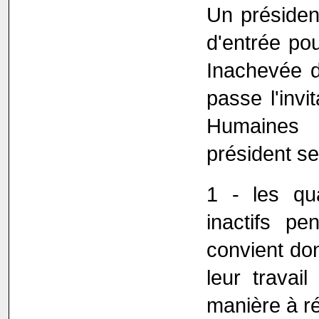
Un président
d'entrée po
Inachevée d
passe l'inv
Humaines 
président se
1 - les qu
inactifs pe
convient don
leur travai
manière à réd