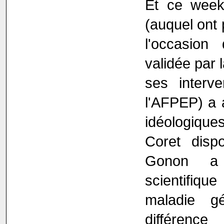
Et ce week‐
(auquel ont
l'occasion
validée par 
ses interv
l'AFPEP) a 
idéologiqu
Coret dispo
Gonon a b
scientifiqu
maladie g
différenc