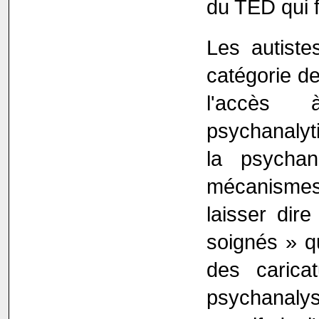
du TED qui fa
Les autist
catégorie de
l'accès à
psychanalyt
la psycha
mécanismes 
laisser dir
soignés » q
des carica
psychanalys