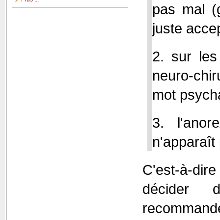
pas mal (
juste accep
2. sur le
neuro‐chi
mot psycha
3. l'ano
n'apparaît
C'est‐à‐dire
décider d
recommander