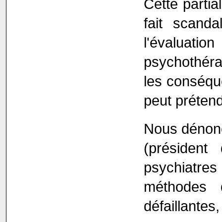
Cette partia
fait scand
l'évaluat
psychothéra
les conséqu
peut prétendr
Nous dénonç
(présiden
psychiatre
méthodes 
défaillantes