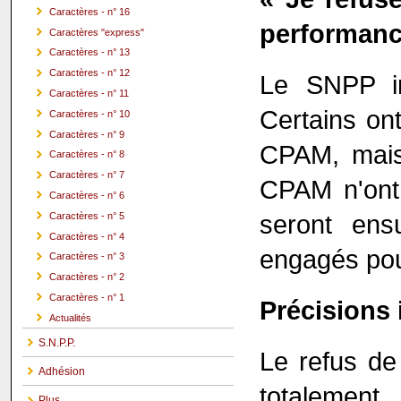
Caractères - n° 16
performance
Caractères "express"
Caractères - n° 13
Caractères - n° 12
Le SNPP in
Caractères - n° 11
Certains ont
Caractères - n° 10
Caractères - n° 9
CPAM, mais
Caractères - n° 8
Caractères - n° 7
CPAM n'ont
Caractères - n° 6
seront ens
Caractères - n° 5
Caractères - n° 4
engagés pou
Caractères - n° 3
Caractères - n° 2
Caractères - n° 1
Précisions 
Actualités
S.N.P.P.
Le refus de
Adhésion
totalemen
Plus ...