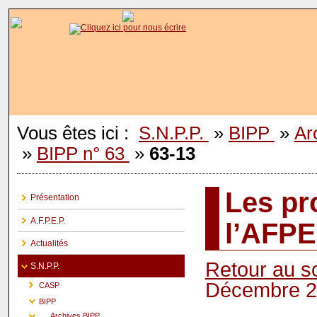
Vous êtes ici :
S.N.P.P.
»
BIPP
»
Ar
»
BIPP n° 63
»
63-13
Les pr
Présentation
A.F.P.E.P.
l’AFP
Actualités
Retour au 
S.N.P.P.
Décembre 
CASP
BIPP
Archives BIPP