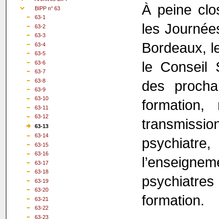
À peine clo
BIPP n° 63
63-1
les Journées
63-2
63-3
Bordeaux, le
63-4
63-5
le Conseil S
63-6
63-7
63-8
des procha
63-9
63-10
formation,
63-11
63-12
transmiss
63-13
63-14
psychiatr
63-15
63-16
l’enseign
63-17
63-18
psychiatre
63-19
63-20
formation.
63-21
63-22
63-23