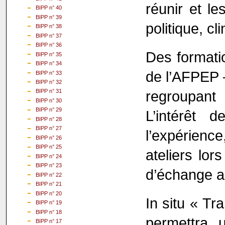
réunir et l
BIPP n° 40
BIPP n° 39
politique, cl
BIPP n° 38
BIPP n° 37
BIPP n° 36
Des formatio
BIPP n° 35
BIPP n° 34
de l’AFPEP 
BIPP n° 33
BIPP n° 32
regroupant
BIPP n° 31
BIPP n° 30
BIPP n° 29
L’intérêt 
BIPP n° 28
BIPP n° 27
l’expérienc
BIPP n° 26
BIPP n° 25
ateliers lor
BIPP n° 24
BIPP n° 23
d’échange a
BIPP n° 22
BIPP n° 21
BIPP n° 20
In situ « Tr
BIPP n° 19
BIPP n° 18
permettra 
BIPP n° 17