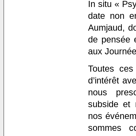
In situ « Ps
date non en
Aumjaud, do
de pensée e
aux Journée
Toutes ces 
d’intérêt av
nous pres
subside et 
nos événeme
sommes co