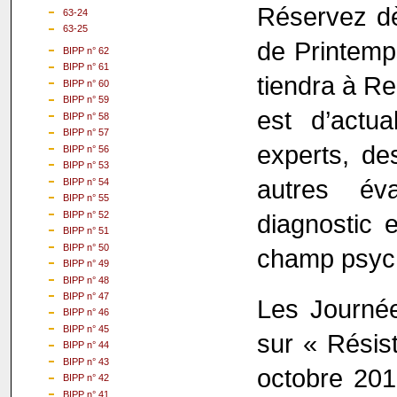
Réservez dè
63-24
63-25
de Printemp
BIPP n° 62
BIPP n° 61
tiendra à Re
BIPP n° 60
BIPP n° 59
est d’actu
BIPP n° 58
BIPP n° 57
experts, des
BIPP n° 56
BIPP n° 53
autres év
BIPP n° 54
BIPP n° 55
BIPP n° 52
diagnostic 
BIPP n° 51
BIPP n° 50
champ psych
BIPP n° 49
BIPP n° 48
BIPP n° 47
Les Journée
BIPP n° 46
BIPP n° 45
sur « Résis
BIPP n° 44
BIPP n° 43
octobre 201
BIPP n° 42
BIPP n° 41