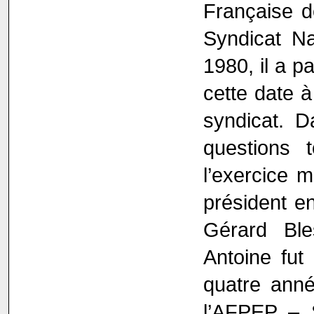
Française d
Syndicat Na
1980, il a p
cette date à
syndicat. D
questions 
l’exercice m
président en
Gérard Bl
Antoine fut
quatre ann
l’AFPEP – 