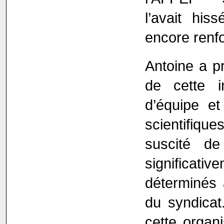
l’avait his
encore renf
Antoine a p
de cette in
d’équipe et
scientifiqu
suscité d
significati
déterminés à
du syndicat
cette organi