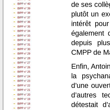
de ses collè
BIPP n° 40
BIPP n° 39
plutôt un ex
BIPP n° 38
BIPP n° 37
intérêt pour
BIPP n° 36
BIPP n° 35
également d
BIPP n° 34
BIPP n° 33
depuis plu
BIPP n° 32
BIPP n° 31
BIPP n° 30
CMPP de Mar
BIPP n° 29
BIPP n° 28
BIPP n° 27
Enfin, Antoi
BIPP n° 26
BIPP n° 25
la psychana
BIPP n° 24
BIPP n° 23
d’une ouver
BIPP n° 22
BIPP n° 21
d’autres te
BIPP n° 20
BIPP n° 19
détestait d
BIPP n° 18
BIPP n° 17