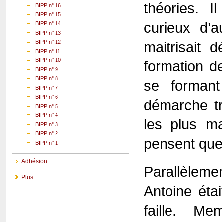
théories. I
BIPP n° 16
BIPP n° 15
curieux d’a
BIPP n° 14
BIPP n° 13
maitrisait 
BIPP n° 12
BIPP n° 11
BIPP n° 10
formation d
BIPP n° 9
BIPP n° 8
se formant
BIPP n° 7
BIPP n° 6
démarche tr
BIPP n° 5
BIPP n° 4
les plus ma
BIPP n° 3
BIPP n° 2
pensent que 
BIPP n° 1
Adhésion
Parallèleme
Plus ...
Antoine étai
faille. M