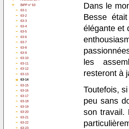
Dans le mond
BIPP n° 63
63-1
Besse était
63-2
63-3
élégante et 
63-4
63-5
enthousiasm
63-6
63-7
63-8
passionnées
63-9
63-10
les assemb
63-11
63-12
resteront à 
63-13
63-14
63-15
Toutefois, s
63-16
63-17
peu sans do
63-18
63-19
son travail.
63-20
63-21
particulière
63-22
63-23