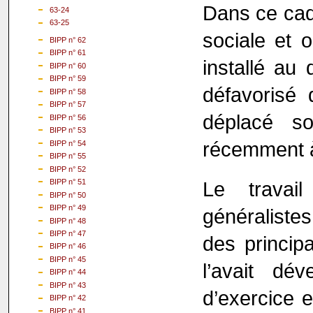
Dans ce cadr
63-24
63-25
sociale et o
BIPP n° 62
BIPP n° 61
installé au
BIPP n° 60
BIPP n° 59
défavorisé 
BIPP n° 58
BIPP n° 57
déplacé so
BIPP n° 56
BIPP n° 53
récemment à
BIPP n° 54
BIPP n° 55
BIPP n° 52
Le travai
BIPP n° 51
BIPP n° 50
BIPP n° 49
généralistes
BIPP n° 48
BIPP n° 47
des principa
BIPP n° 46
BIPP n° 45
l’avait dé
BIPP n° 44
BIPP n° 43
d’exercice e
BIPP n° 42
BIPP n° 41