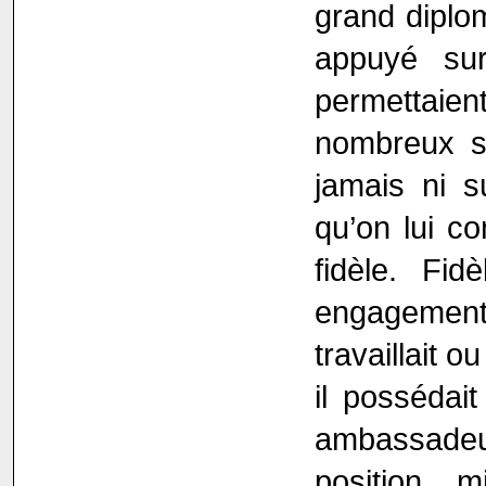
grand diplom
appuyé sur
permettaien
nombreux su
jamais ni s
qu’on lui co
fidèle. Fid
engagement
travaillait o
il possédait
ambassadeur
position m