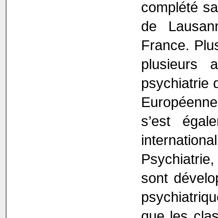
complété sa 
de Lausann
France. Plus
plusieurs
psychiatrie 
Européenne
s’est éga
internationa
Psychiatrie
sont dévelo
psychiatriq
que les clas