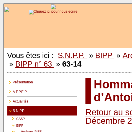
Vous êtes ici :
S.N.P.P.
»
BIPP
»
Ar
»
BIPP n° 63
»
63-14
Homma
Présentation
A.F.P.E.P.
d’Anto
Actualités
Retour au 
S.N.P.P.
Décembre 
CASP
BIPP
Archives BIPP