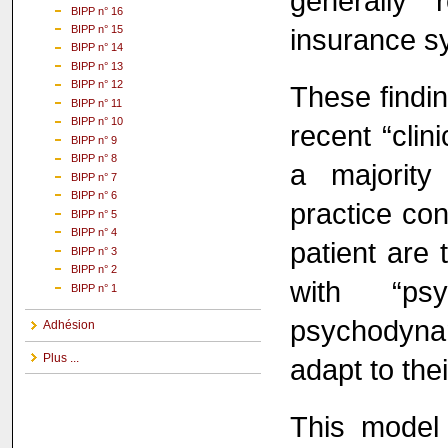
generally 
BIPP n° 16
insurance s
BIPP n° 15
BIPP n° 14
BIPP n° 13
BIPP n° 12
These findin
BIPP n° 11
BIPP n° 10
recent “cli
BIPP n° 9
BIPP n° 8
a majority
BIPP n° 7
BIPP n° 6
practice con
BIPP n° 5
BIPP n° 4
patient are 
BIPP n° 3
BIPP n° 2
with “psy
BIPP n° 1
psychodyna
Adhésion
Plus ...
adapt to the
This model 