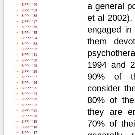
a general p
BIPP n° 40
BIPP n° 39
et al 2002).
BIPP n° 38
BIPP n° 37
engaged in 
BIPP n° 36
BIPP n° 35
them devot
BIPP n° 34
BIPP n° 33
BIPP n° 32
psychothera
BIPP n° 31
BIPP n° 30
1994 and 
BIPP n° 29
BIPP n° 28
90% of the
BIPP n° 27
BIPP n° 26
consider th
BIPP n° 25
BIPP n° 24
80% of them
BIPP n° 23
BIPP n° 22
they are e
BIPP n° 21
BIPP n° 20
70% of thei
BIPP n° 19
BIPP n° 18
BIPP n° 17