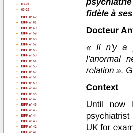
psychiatri
63-24
63-25
fidèle à s
BIPP n° 62
BIPP n° 61
Docteur An
BIPP n° 60
BIPP n° 59
BIPP n° 58
« Il n’y a 
BIPP n° 57
BIPP n° 56
BIPP n° 53
l’anormal 
BIPP n° 54
BIPP n° 55
relation ».
G
BIPP n° 52
BIPP n° 51
BIPP n° 50
Context
BIPP n° 49
BIPP n° 48
BIPP n° 47
Until now 
BIPP n° 46
BIPP n° 45
psychiatrist
BIPP n° 44
BIPP n° 43
UK for examp
BIPP n° 42
BIPP n° 41