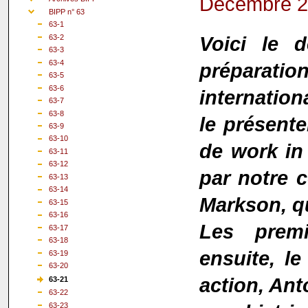
Décembre 
BIPP n° 63
63-1
Voici le d
63-2
63-3
63-4
prépara
63-5
63-6
internation
63-7
63-8
le présente
63-9
63-10
de work in
63-11
63-12
par notre 
63-13
63-14
Markson, qu
63-15
63-16
Les premi
63-17
63-18
ensuite, le
63-19
63-20
action, Ant
63-21
63-22
63-23