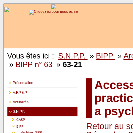
Vous êtes ici :
S.N.P.P.
»
BIPP
»
Ar
»
BIPP n° 63
»
63-21
Access
Présentation
A.F.P.E.P.
practi
Actualités
a psyc
S.N.P.P.
CASP
Retour au 
BIPP
Archives BIPP