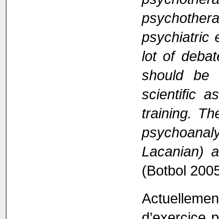
psychothera
psychiatric 
lot of deba
should be 
scientific a
training. Th
psychoana
Lacanian) a
(Botbol 2005
Actuellemen
d’exercice p